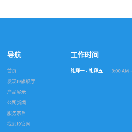
导航
工作时间
首页
礼拜一 - 礼拜五
8:00 AM -
发现J9旗舰厅
产品展示
公司新闻
服务宗旨
找到J9官网