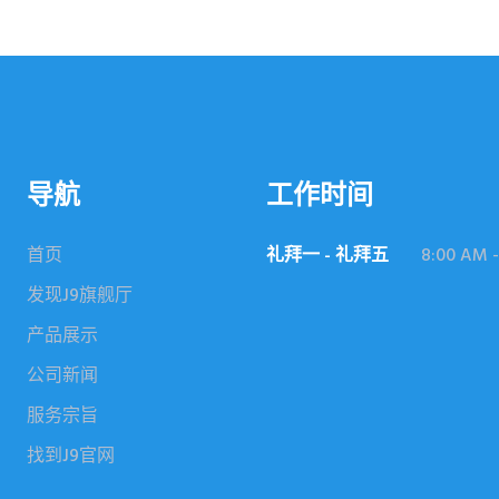
导航
工作时间
首页
礼拜一 - 礼拜五
8:00 AM -
发现J9旗舰厅
产品展示
公司新闻
服务宗旨
找到J9官网